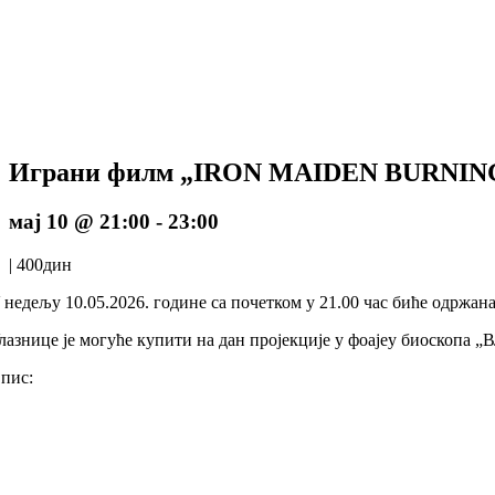
Играни филм „IRON MAIDEN BURNIN
мај 10 @ 21:00
-
23:00
|
400дин
 недељу 10.05.2026. године са почетком у 21.00 час биће од
лазнице је могуће купити на дан пројекције у фоајеу биоскопа „В
пис: