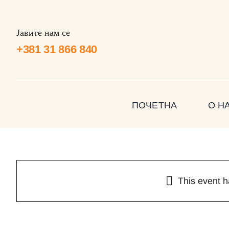
Skip
to
Јавите нам се
content
+381 31 866 840
ПОЧЕТНА
О Н
Концерт бенда „MU
This event 
мај 9 @ 21:30
-
мај 10 @ 01