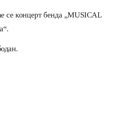
жаће се концерт бенда „MUSICAL
а“.
бодан.