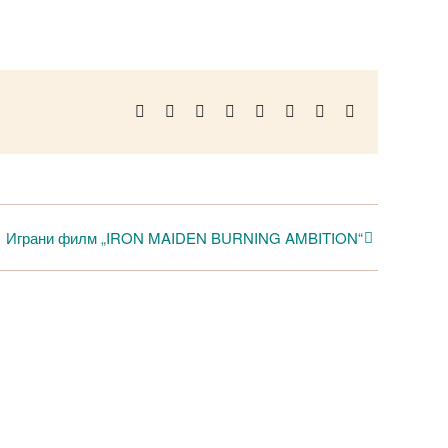
Facebook
Twitter
Reddit
LinkedIn
WhatsApp
Telegram
Pinterest
Email
Играни филм „IRON MAIDEN BURNING AMBITION“