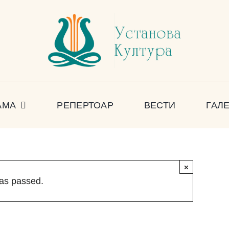
АМА
РЕПЕРТОАР
ВЕСТИ
ГАЛ
SICAL DOCTORS“
×
has passed.
:00
|
FREE