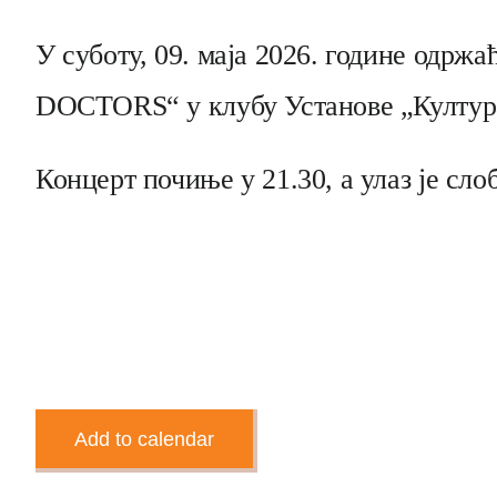
У суботу, 09. маја 2026. године одр
DOCTORS“ у клубу Установе „Култур
Концерт почиње у 21.30, а улаз је сло
Add to calendar