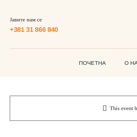
Skip
to
Јавите нам се
content
+381 31 866 840
ПОЧЕТНА
О Н
Позоришна представа
„Гусар“
This event 
мај 14 @ 18:00
-
20:00
|
30