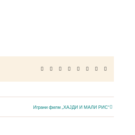
Facebook
Twitter
Reddit
LinkedIn
WhatsApp
Telegram
Pinterest
Email
Играни филм „ХАЈДИ И МАЛИ РИС“