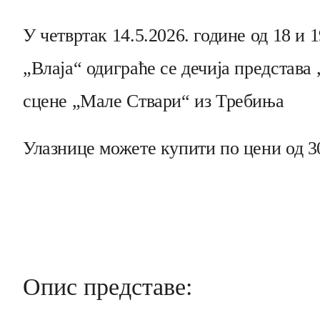
У четвртак 14.5.2026. године од 18 и 
„Влаја“ одиграће се дечија представ
сцене „Мале Ствари“ из Требиња
Улазнице можете купити по цени од 3
Опис представе: