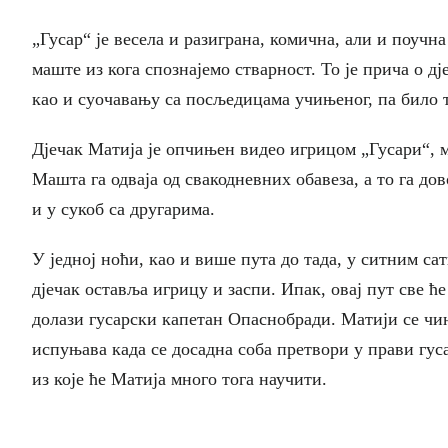
„Гусар“ је весела и разиграна, комична, али и поучна
маште из кога спознајемо стварност. То је прича о д
као и суочавању са посљедицама учињеног, па било т
Дјечак Матија је опчињен видео игрицом „Гусари“, м
Машта га одваја од свакодневних обавеза, а то га до
и у сукоб са другарима.
У једној ноћи, као и више пута до тада, у ситним сати
дјечак оставља игрицу и заспи. Ипак, овај пут све ће
долази гусарски капетан Опаснобради. Матији се чи
испуњава када се досадна соба претвори у прави гус
из које ће Матија много тога научити.