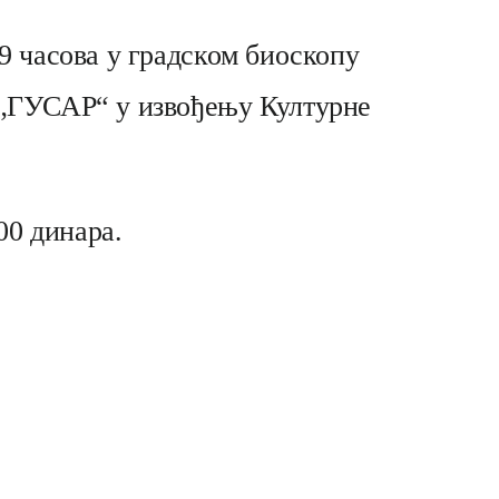
19 часова у градском биоскопу
а „ГУСАР“ у извођењу Културне
00 динара.