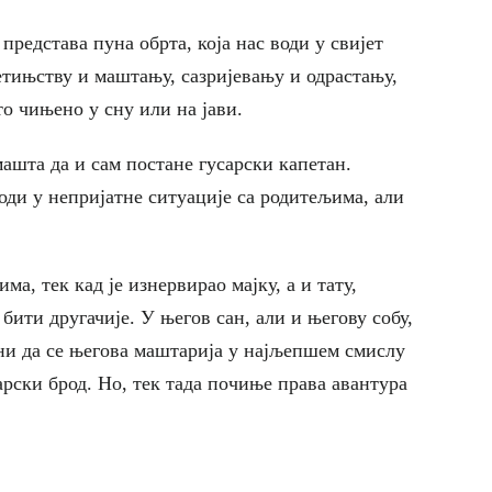
 представа пуна обрта, која нас води у свијет
јетињству и маштању, сазријевању и одрастању,
о чињено у сну или на јави.
ашта да и сам постане гусарски капетан.
води у непријатне ситуације са родитељима, али
ма, тек кад је изнервирао мајку, а и тату,
 бити другачије. У његов сан, али и његову собу,
ни да се његова маштарија у најљепшем смислу
арски брод. Но, тек тада почиње права авантура