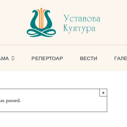
АМА
РЕПЕРТОАР
ВЕСТИ
ГАЛ
 за децу
×
has passed.
0ДИН