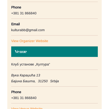
Phone
+381 31 866840
Email
kulturabb@gmail.com
View Organizer Website
Venue
Клуб установе „Култура“
Вука Караџића 13
Бајина Башта
,
31250
Srbija
Phone
+381 31 866840
View Venue Website