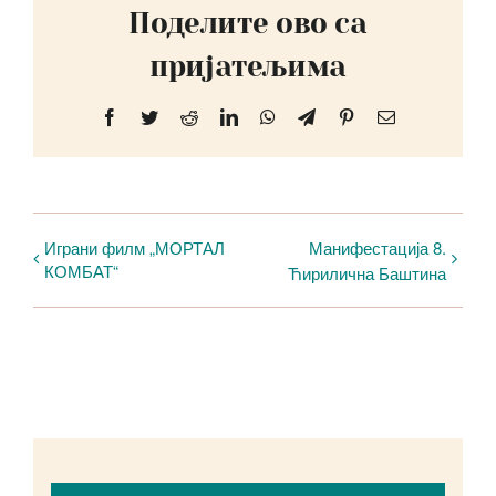
Поделите ово са
пријатељима
Facebook
Twitter
Reddit
LinkedIn
WhatsApp
Telegram
Pinterest
Email
Играни филм „МОРТАЛ
Манифестација 8.
КОМБАТ“
Ћирилична Баштина