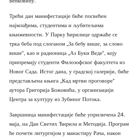
Бећковићу.
Трећи дан манифестације биће посвећен
најмлађима, студентима и љубитељима
књижевности. У Парку ћирилице одржаће се
трка беба под слоганом „За бебу више, за слово
више“, као и радионица „Аз Буки Веде“, коју
припремају студенти Филозофског факултета из
Новог Сада. Истог дана, у градској галерији, биће
представљена књига „Кад мртви проговоре“
аутора Григорија Божовића, у организацији
Центра за културу из Зубиног Потока.
Завршница манифестације биће уприличена 24.
маја, на Дан Светих Ћирила и Методија. Програм
ће почети литургијом у манастиру Рача, након