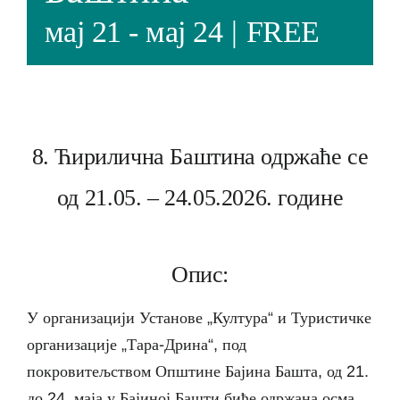
мај 21
-
мај 24
|
FREE
8. Ћирилична Баштина одржаће се
од 21.05. – 24.05.2026. године
Опис:
У организацији Установе „Култура“ и Туристичке
организације „Тара-Дрина“, под
покровитељством Општине Бајина Башта, од 21.
до 24. маја у Бајиној Башти биће одржана осма