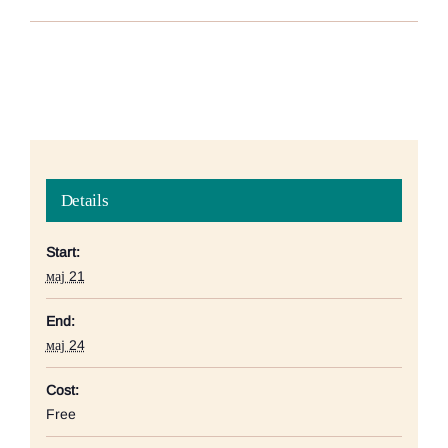
Details
Start:
мај 21
End:
мај 24
Cost:
Free