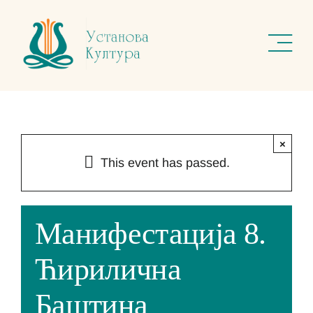
Skip
to
content
×
This event has passed.
Манифестација 8.
Ћирилична
Баштина