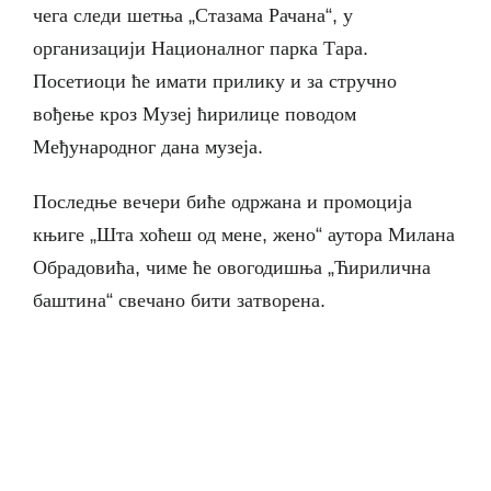
чега следи шетња „Стазама Рачана“, у
организацији Националног парка Тара.
Посетиоци ће имати прилику и за стручно
вођење кроз Музеј ћирилице поводом
Међународног дана музеја.
Последње вечери биће одржана и промоција
књиге „Шта хоћеш од мене, жено“ аутора Милана
Обрадовића, чиме ће овогодишња „Ћирилична
баштина“ свечано бити затворена.