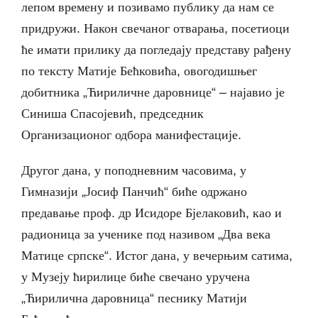
лепом времену и позивамо публику да нам се
придружи. Након свечаног отварања, посетиоци
ће имати прилику да погледају представу рађену
по тексту Матије Бећковића, овогодишњег
добитника „Ћириличне даровнице“ – најавио је
Синиша Спасојевић, председник
Организационог одбора манифестације.
Другог дана, у поподневним часовима, у
Гимназији „Јосиф Панчић“ биће одржано
предавање проф. др Исидоре Бјелаковић, као и
радионица за ученике под називом „Два века
Матице српске“. Истог дана, у вечерњим сатима,
у Музеју ћирилице биће свечано уручена
„Ћирилична даровница“ песнику Матији