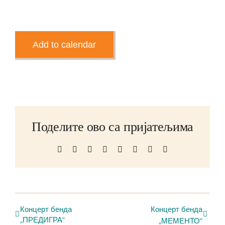
Add to calendar
Поделите ово са пријатељима
Facebook
Twitter
Reddit
LinkedIn
WhatsApp
Telegram
Pinterest
Email
Концерт бенда
Концерт бенда
„ПРЕДИГРА“
„МЕМЕНТО“