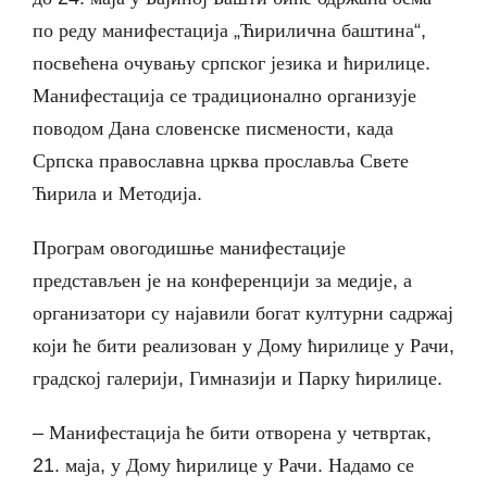
по реду манифестација „Ћирилична баштина“,
посвећена очувању српског језика и ћирилице.
Манифестација се традиционално организује
поводом Дана словенске писмености, када
Српска православна црква прославља Свете
Ћирила и Методија.
Програм овогодишње манифестације
представљен је на конференцији за медије, а
организатори су најавили богат културни садржај
који ће бити реализован у Дому ћирилице у Рачи,
градској галерији, Гимназији и Парку ћирилице.
– Манифестација ће бити отворена у четвртак,
21. маја, у Дому ћирилице у Рачи. Надамо се