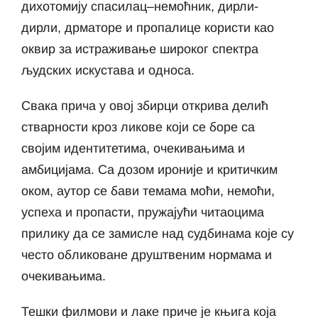
дихотомију спасилац–немоћник, дирли-
дирли, дрматоре и пропалице користи као
оквир за истраживање широког спектра
људских искустава и односа.
Свака прича у овој збирци открива делић
стварности кроз ликове који се боре са
својим идентитетима, очекивањима и
амбицијама. Са дозом ироније и критичким
оком, аутор се бави темама моћи, немоћи,
успеха и пропасти, пружајући читаоцима
прилику да се замисле над судбинама које су
често обликоване друштвеним нормама и
очекивањима.
Тешки филмови и лаке приче је књига која