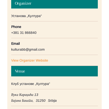
Organizer
Установа „Култура“
Phone
+381 31 866840
Email
kulturabb@gmail.com
View Organizer Website
Venue
Клуб установе „Култура“
Вука Караџића 13
Бајина Башта
,
31250
Srbija