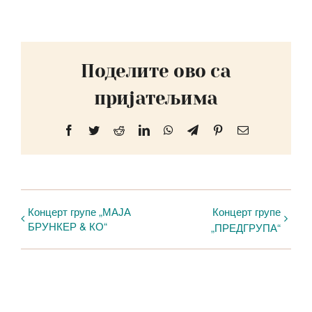
Поделите ово са
пријатељима
Facebook
Twitter
Reddit
LinkedIn
WhatsApp
Telegram
Pinterest
Email
Концерт групе „МАЈА
Концерт групе
БРУНКЕР & КО“
„ПРЕДГРУПА“