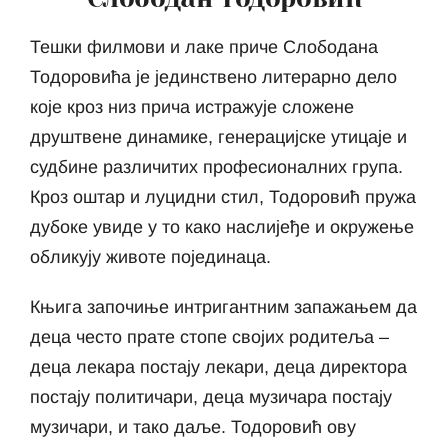
Тешки филмови и лаке приче Слободана
Тодоровића је јединствено литерарно дело
које кроз низ прича истражује сложене
друштвене динамике, генерацијске утицаје и
судбине различитих професионалних група.
Кроз оштар и луцидни стил, Тодоровић пружа
дубоке увиде у то како наслијеђе и окружење
обликују животе појединаца.
Књига започиње интригантним запажањем да
деца често прате стопе својих родитеља –
деца лекара постају лекари, деца директора
постају политичари, деца музичара постају
музичари, и тако даље. Тодоровић ову