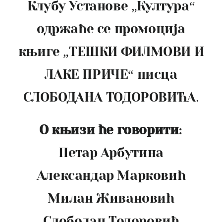
Клубу Установе „Култура“
одржаће се промоција
књиге „ТЕШКИ ФИЛМОВИ И
ЛАКЕ ПРИЧЕ“ писца
СЛОБОДАНА ТОДОРОВИЋА.
О књизи ће говорити:
Петар Арбутина
Александар Марковић
Милан Живановић
Слободан Тодоровић