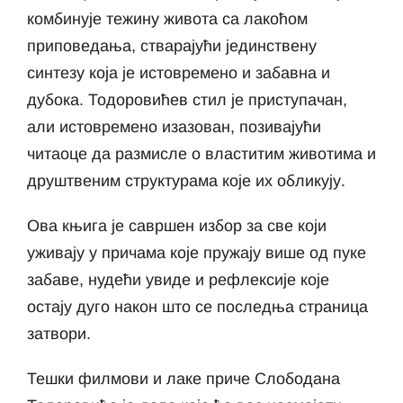
комбинује тежину живота са лакоћом
приповедања, стварајући јединствену
синтезу која је истовремено и забавна и
дубока. Тодоровићев стил је приступачан,
али истовремено изазован, позивајући
читаоце да размисле о властитим животима и
друштвеним структурама које их обликују.
Ова књига је савршен избор за све који
уживају у причама које пружају више од пуке
забаве, нудећи увиде и рефлексије које
остају дуго након што се последња страница
затвори.
Тешки филмови и лаке приче Слободана