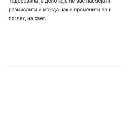
Тодоровића је дело које ће вас насмејати,
размислити и можда чак и променити ваш
поглед на свет.