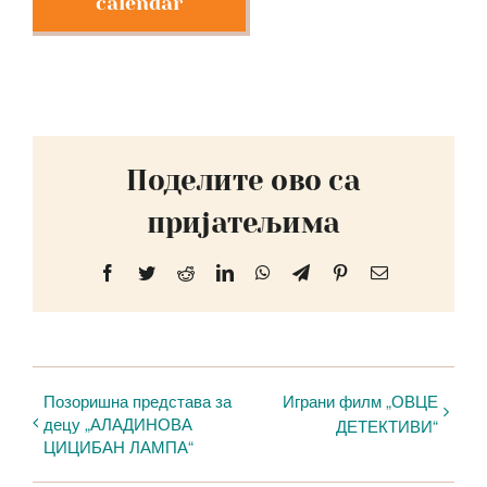
calendar
Поделите ово са
пријатељима
Facebook
Twitter
Reddit
LinkedIn
WhatsApp
Telegram
Pinterest
Email
Позоришна представа за
Играни филм „ОВЦЕ
децу „АЛАДИНОВА
ДЕТЕКТИВИ“
ЦИЦИБАН ЛАМПА“