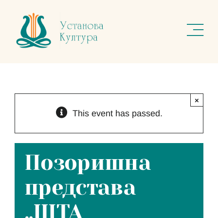
Skip
to
content
×
This event has passed.
Позоришна
представа
„ШТА