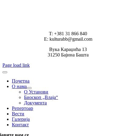
T: +381 31 866 840
E: kulturabb@gmail.com
Вука Караџића 13
31250 Бајина Башта
Page load link
Почетна
О нама
О Установи
Биоскоп „Влаја“
Документа
Репертоар
Вести
Галерија
Контакт
јавите нам се