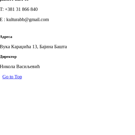
T: +381 31 866 840
E : kulturabb@gmail.com
Адреса
Вука Караџића 13, Бајина Башта
Директор
Никола Васиљевић
Go to Top