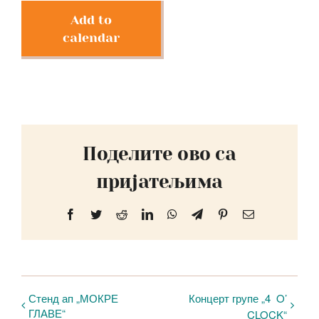
Add to
calendar
Поделите ово са
пријатељима
Facebook
Twitter
Reddit
LinkedIn
WhatsApp
Telegram
Pinterest
Email
Стенд ап „МОКРЕ
Концерт групе „4 O’
ГЛАВЕ“
CLOCK“