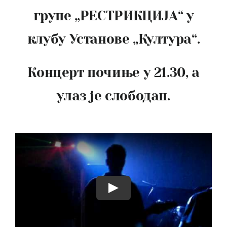
групе „РЕСТРИКЦИЈА“ у
клубу Установе „Култура“.
Концерт почиње у 21.30, а
улаз је слободан.
Play