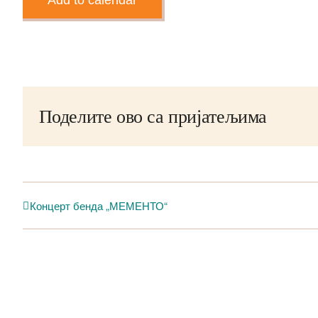
Add to calendar
Поделите ово са пријатељима
Концерт бенда „МЕМЕНТО“