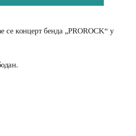
жаће се концерт бенда „PROROCK“ у
бодан.