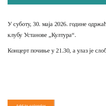
У суботу, 30. маја 2026. године одр
клубу Установе „Култура“.
Концерт почиње у 21.30, а улаз је сло