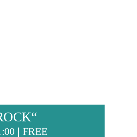
OROCK“
1:00
|
FREE