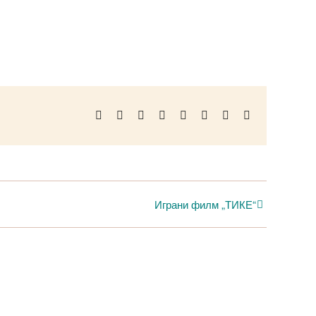
Facebook
Twitter
Reddit
LinkedIn
WhatsApp
Telegram
Pinterest
Email
Играни филм „ТИКЕ“