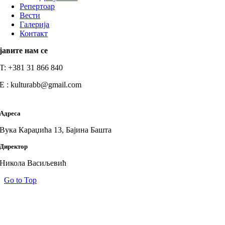
Репертоар
Вести
Галерија
Контакт
јавите нам се
T: +381 31 866 840
E : kulturabb@gmail.com
Адреса
Вука Караџића 13, Бајина Башта
Директор
Никола Васиљевић
Go to Top