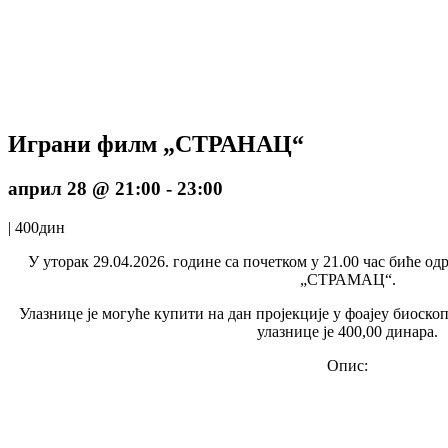
Играни филм „СТРАНАЦ“
април 28 @ 21:00
-
23:00
|
400дин
У уторак 29.04.2026. године са почетком у 21.00 час биће о
„СТРАМАЦ“.
Улазнице је могуће купити на дан пројекције у фоајеу биоско
улазнице је 400,00 динара.
Опис: