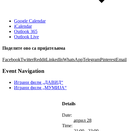
Google Calendar
iCalendar
Outlook 365
Outlook Live
Поделите ово са пријатељима
Facebook
Twitter
Reddit
LinkedIn
WhatsApp
Telegram
Pinterest
Email
Event Navigation
Играни филм „ДАВИД“
Играни филм „МУМИЈА“
Details
Date:
април 28
Time:
21:00 - 23:00