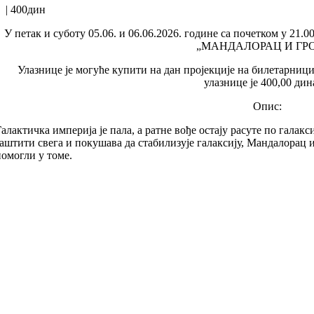
|
400дин
У петак и суботу 05.06. и 06.06.2026. године са почетком у 21.
„МАНДАЛОРАЦ И ГРО
Улазнице је могуће купити на дан пројекције на билетарниц
улазнице је 400,00 дин
Опис:
Галактичка империја је пала, а ратне вође остају расуте по галак
заштити свега и покушава да стабилизује галаксију, Мандалорац 
помогли у томе.