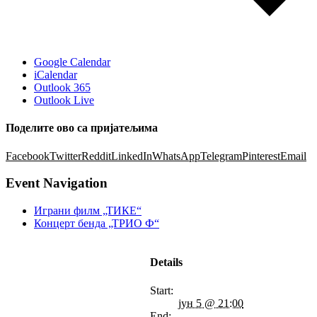
Google Calendar
iCalendar
Outlook 365
Outlook Live
Поделите ово са пријатељима
Facebook
Twitter
Reddit
LinkedIn
WhatsApp
Telegram
Pinterest
Email
Event Navigation
Играни филм „ТИКЕ“
Концерт бенда „ТРИО Ф“
Details
Start:
јун 5 @ 21:00
End: