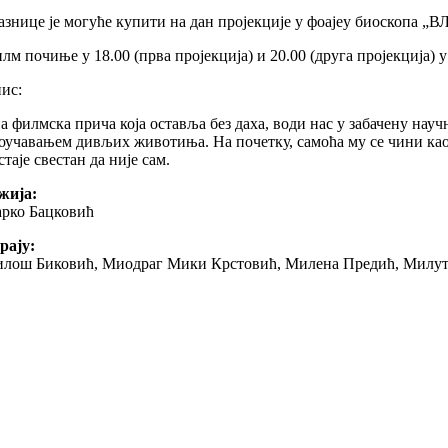
азнице је могуће купити на дан пројекције у фоајеу биоскопа „ВЛ
лм почиње у 18.00 (прва пројекција) и 20.00 (друга пројекција)
ис:
а филмска прича која оставља без даха, води нас у забачену на
оучавањем дивљих животиња. На почетку, самоћа му се чини као 
стаје свестан да није сам.
жија:
рко Бацковић
рају:
лош Биковић, Миодраг Мики Крстовић, Милена Предић, Милути