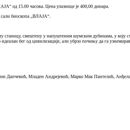
АЈА“ од 15.00 часова. Цена улазнице је 400,00 динара.
 у сали биоскопа „ВЛАЈА“.
учну станицу, смештену у напуштеним шумским дубинама, у коју 
идеалан бег од цивилизације, али убрзо почињу да га узнемирав
н Дапчевић, Младен Андрејевић, Марко Мак Пантелић, Анђела 