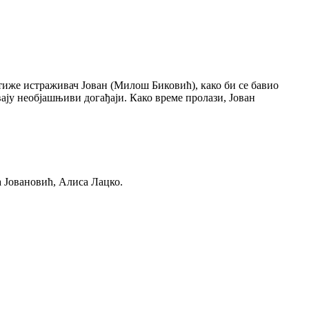
стиже истраживач Јован (Милош Биковић), како би се бавио
ају необјашњиви догађаји. Како време пролази, Јован
Јовановић, Алиса Лацко.