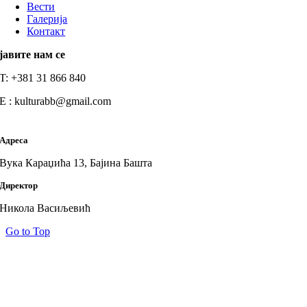
Вести
Галерија
Контакт
јавите нам се
T: +381 31 866 840
E : kulturabb@gmail.com
Адреса
Вука Караџића 13, Бајина Башта
Директор
Никола Васиљевић
Go to Top