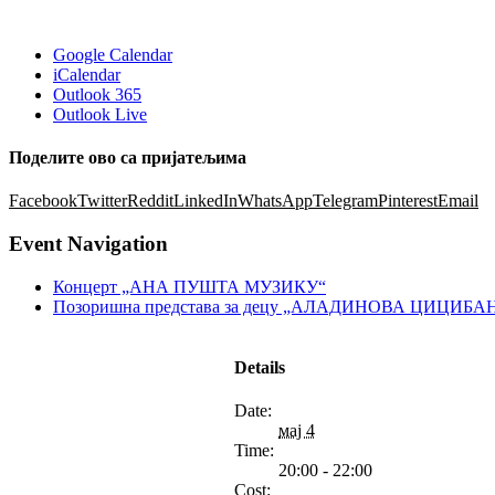
Google Calendar
iCalendar
Outlook 365
Outlook Live
Поделите ово са пријатељима
Facebook
Twitter
Reddit
LinkedIn
WhatsApp
Telegram
Pinterest
Email
Event Navigation
Концерт „АНА ПУШТА МУЗИКУ“
Позоришна представа за децу „АЛАДИНОВА ЦИЦИБ
Details
Date:
мај 4
Time:
20:00 - 22:00
Cost: