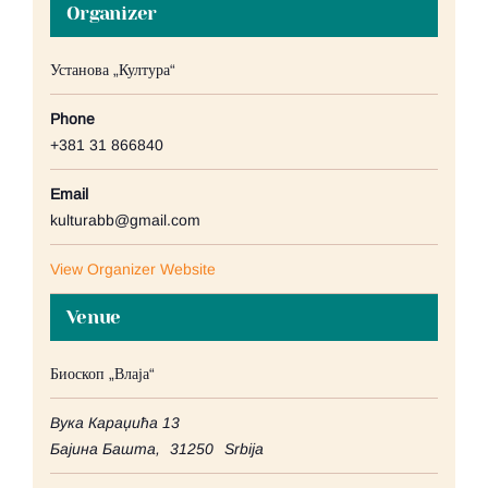
Organizer
Установа „Култура“
Phone
+381 31 866840
Email
kulturabb@gmail.com
View Organizer Website
Venue
Биоскоп „Влаја“
Вука Караџића 13
Бајина Башта
,
31250
Srbija