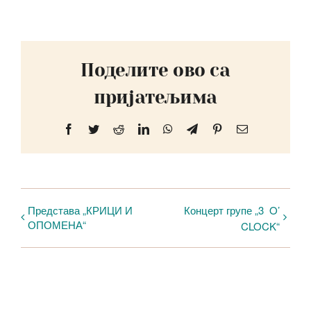
Поделите ово са
пријатељима
Facebook
Twitter
Reddit
LinkedIn
WhatsApp
Telegram
Pinterest
Email
Представа „КРИЦИ И
Концерт групе „3 O’
ОПОМЕНА“
CLOCK“