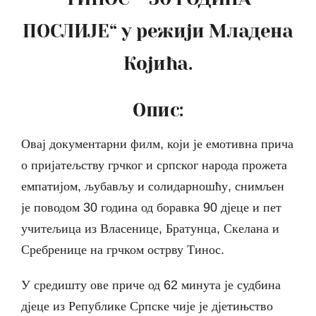
ПОСЛИЈЕ“ у режији Младена
Којића.
Опис:
Овај документарни филм, који је емотивна прича
о пријатељству грчког и српског народа прожета
емпатијом, љубављу и солидарношћу, снимљен
је поводом 30 година од боравка 90 дјеце и пет
учитељица из Власенице, Братунца, Скелана и
Сребренице на грчком острву Тинос.
У средишту ове приче од 62 минута је судбина
дјеце из Републике Српске чије је дјетињство