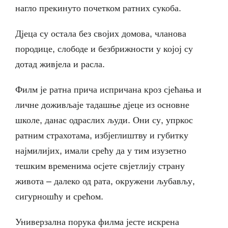
нагло прекинуто почетком ратних сукоба.
Дјеца су остала без својих домова, чланова
породице, слободе и безбрижности у којој су
дотад живјела и расла.
Филм је ратна прича испричана кроз сјећања и
личне доживљаје тадашње дјеце из основне
школе, данас одраслих људи. Они су, упркос
ратним страхотама, избјеглиштву и губитку
најмилијих, имали срећу да у тим изузетно
тешким временима осјете свјетлију страну
живота – далеко од рата, окружени љубављу,
сигурношћу и срећом.
Универзална порука филма јесте искрена