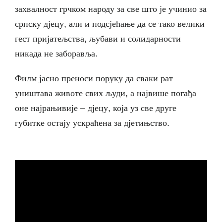
захвалност грчком народу за све што је учинио за
српску дјецу, али и подсјећање да се тако велики
гест пријатељства, љубави и солидарности
никада не заборавља.
Филм јасно преноси поруку да сваки рат
уништава животе свих људи, а највише погађа
оне најрањивије – дјецу, која уз све друге
губитке остају ускраћена за дјетињство.