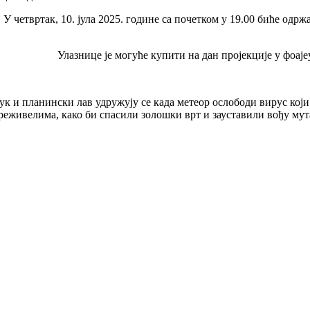
У четвртак, 10. јула 2025. године са почетком у 19.00 биће 
Улазнице је могуће купити на дан пројекције у фоаје
ук и планински лав удружују се када метеор ослободи вирус који
реживелима, како би спасили золошки врт и зауставили вођу мут