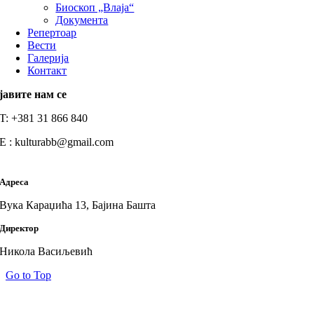
Биоскоп „Влаја“
Документа
Репертоар
Вести
Галерија
Контакт
јавите нам се
T: +381 31 866 840
E : kulturabb@gmail.com
Адреса
Вука Караџића 13, Бајина Башта
Директор
Никола Васиљевић
Go to Top