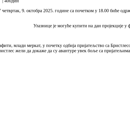
|
400дин
 четвртак, 9. октобра 2025. године са почетком у 18.00 би
Улазнице је могуће купити на дан пројекције у 
афити, млади меркат, у почетку одбија пријатељство са Бристлесо
ристлес жели да докаже да су авантуре увек боље са пријатељима