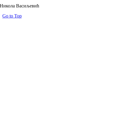
Никола Васиљевић
Go to Top